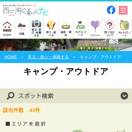
見る･遊
モデルコ
温泉・宿
買う･食
西三河に
Myたびノ
ぶ･体験
特集
HOME
ース
泊
べる
イベント
ついて
ート
する
HOME
見る・遊ぶ・体験する
キャンプ・アウトドア
キャンプ・アウトドア
該当件数
43
件