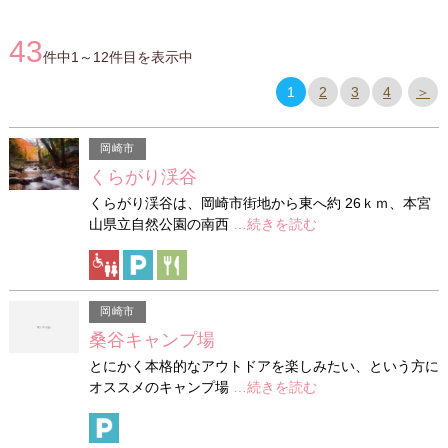
43
件中1～12件目を表示中
1
2
3
4
＞
岡崎市
くらがり渓谷
くらがり渓谷は、岡崎市街地から東へ約 26ｋｍ、本宮
山県立自然公園の南西
…続きを読む
岡崎市
桑谷キャンプ場
とにかく本格的なアウトドアを楽しみたい、という方に
オススメのキャンプ場
…続きを読む