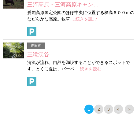
三河高原・三河高原キャン…
愛知高原国定公園のほぼ中央に位置する標高６００ｍの
なだらかな高原。牧草
…続きを読む
豊田市
王滝渓谷
清流が流れ、自然を満喫することができるスポットで
す。とくに夏は、バーベ
…続きを読む
1
2
3
4
＞