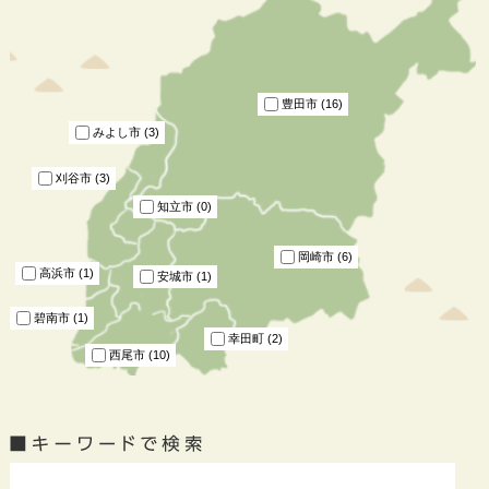
豊田市 (16)
みよし市 (3)
刈谷市 (3)
知立市 (0)
岡崎市 (6)
高浜市 (1)
安城市 (1)
碧南市 (1)
幸田町 (2)
西尾市 (10)