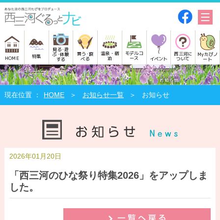
見る･遊
モデルコ
温泉・宿
買う･食
西三河に
Myたびノ
ぶ･体験
特集
HOME
ース
泊
べる
イベント
ついて
ート
する
HOME
お知らせ一覧
お知らせ
2026年01月20日
「西三河のひな祭り特集2026」をアップしま
した。