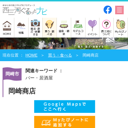
見る･遊
モデルコ
温泉・宿
買う･食
西三河に
Myたびノ
ぶ･体験
特集
HOME
ース
泊
べる
イベント
ついて
ート
する
HOME
買う・食べる
岡崎商店
関連キーワード ：
岡崎市
バー・居酒屋
岡崎商店