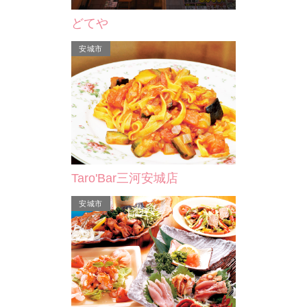
どてや
岡崎市
安城市
おぎ乃
Taro'Bar三河安城店
うなぎ・味噌カツ・新鮮な三河湾のお
刺身など三河名物を揃えたメニューが
安城市
充実。旅の思い出に地元…