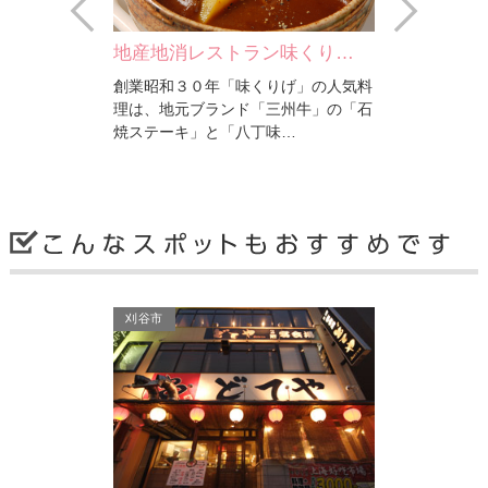
ン味くり…
伊賀大正庵
三八本店
りげ」の人気料
創業８０年の老舗うどん屋。こだわり
三州牛」の「石
ぬかれた伝統の「だし」を使用したメ
味…
ニューは、どれを食べて…
岡崎市
岡崎市
刈谷市
三八本店
おぎ乃
ん屋。こだわり
うなぎ・味
」を使用したメ
刺身など三
て…
充実。旅の