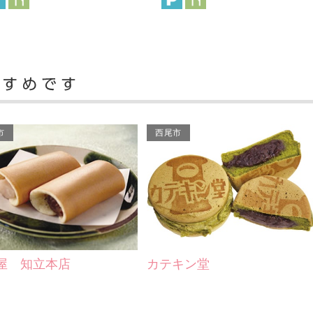
市
西尾市
屋 知立本店
カテキン堂