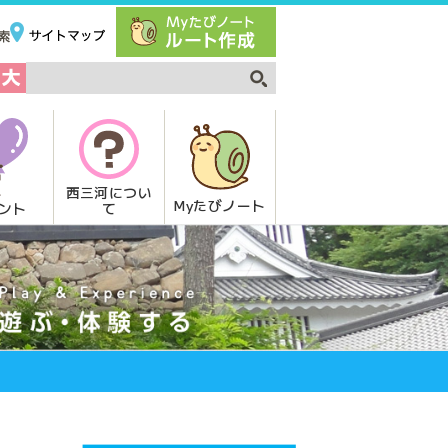
西三河につい
Myたびノート
て
ント