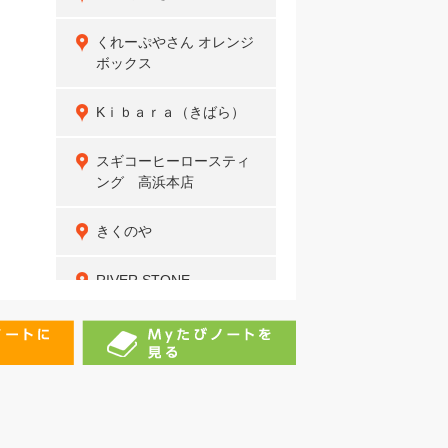
くれーぷやさん オレンジ
ボックス
Kｉｂａｒａ（きばら）
スギコーヒーロースティ
ング 高浜本店
きくのや
RIVER STONE
美味良酒 マルア
こがねや
EXODUS and ES-CAFE