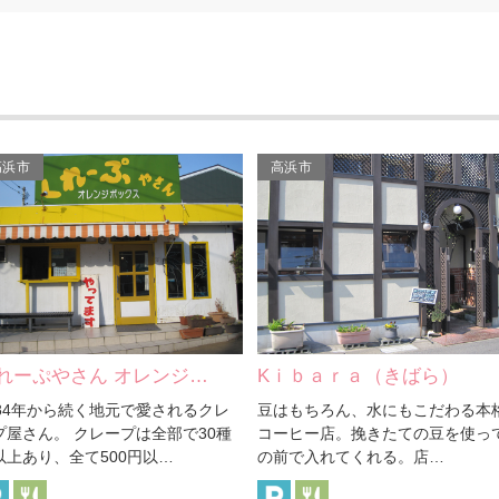
高浜市
高浜市
ｉｂａｒａ（きばら）
セントラルキッチン スカ…
はもちろん、水にもこだわる本格派
高浜市内では焼きたてパンの先駆
ーヒー店。挽きたての豆を使って目
お店で、素材を第一に考えること
前で入れてくれる。店…
ットーとしている。サン…