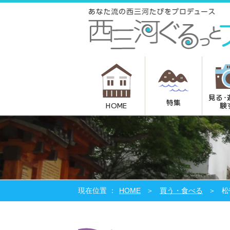
見る･
特集
験
HOME
HOME
買う・食べる
松