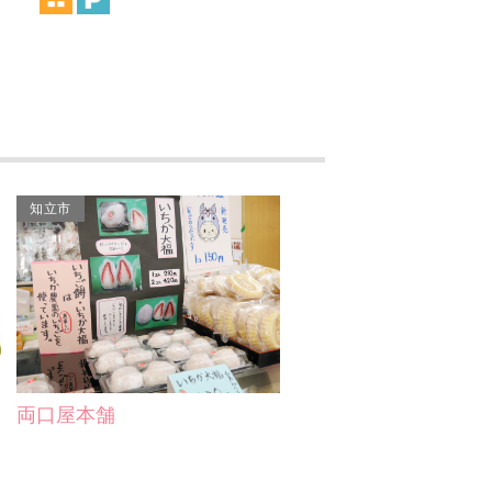
Cafe Garden Pot（カフェ
ガーデンポット）
魚松
神谷製麺販売
知立市
なかっち庵
鮨懐石 みどり
みふね鮨出前センター
レストラン Omi
両口屋本舗
そば処 歳一六