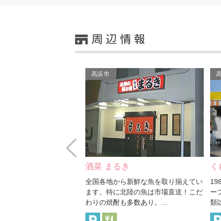
高浜市
Prev
き
くれーぷやさん オレンジ…
K
ら新鮮な魚を取り揃えてい
1984年から続く地元で愛されるクレ
豆
北陸の魚は市場直送！こだ
ープ屋さん。 クレープは全部で30種
コ
も多数あり。…
類以上あり、全て500円以…
の