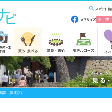
遊ぶ･体
モデルコース
温泉・宿泊
買う･食べる
する
イベ
鶴園（沢渡店）