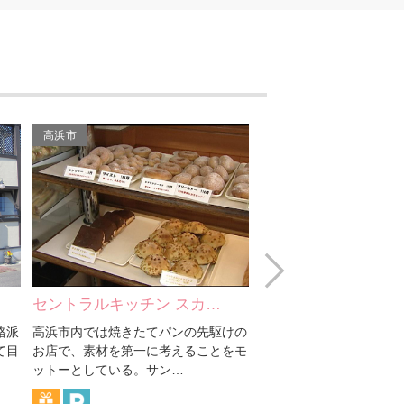
Pastorante OHANA
岩月製菓 株式会社
牛門
高浜市
高浜市
松鶴園（高浜市 本店）
安兵衛
梅寿司
Next
ガレット＆カフェ Fairy
酒菜 まるき
くれーぷやさん オ
House
けの
全国各地から新鮮な魚を取り揃えてい
1984年から続く地元で
をモ
ます。特に北陸の魚は市場直送！こだ
ープ屋さん。 クレープは
おかしやみづき
わりの焼酎も多数あり。…
類以上あり、全て500円
豚かつ たらふく