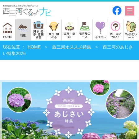
見る･遊
モデルコ
温泉・宿
買う･食
西三河に
Myたびノ
ぶ･体験
特集
HOME
ース
泊
べる
イベント
ついて
ート
する
HOME
西三河オススメ特集
西三河のあじさ
い特集2026