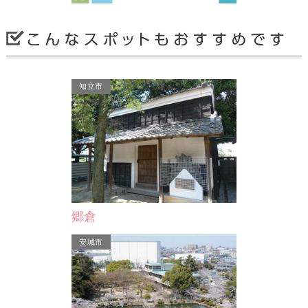
安城市
安城市
知立市
南館
ABホテル三河安城本館
東横INN
安城市
郷倉
安城市