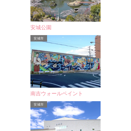
本館
東横INN三河安城駅新幹線…
安城公園
安城市
南吉ウォールペイント
安城市