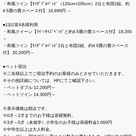
・和風ツイン【ｾﾐﾀﾞﾌﾞﾙﾍﾞｯﾄﾞ（120cm×205cm）2台と布団2組、約
4.5畳の畳スペース付】 16,890円 ～
●1泊1室4名様利用
・和風クイーン【ｸｲｰﾝｻｲｽﾞﾍﾞｯﾄﾞと約4.5畳の畳スペース付】 18,200
～
・和風ツイン【ｾﾐﾀﾞﾌﾞﾙﾍﾞｯﾄﾞ2台と布団2組、約4.5畳の畳スペース
付】 20,200円～
●ペット宿泊
※二名様以上でご宿泊予約のお客様のみとさせていただきます。
※その他詳細については、HPにてご確認下さい。
・ペットダブル 12,200円～
・ペットツイン 14,300円～
※表示価格は税込です。
※0才～2才までのお子様は添寝無料。
※3才～5才（未就学）小学生のお子様は添寝料金1.000円
※中学生以上は大人料金。