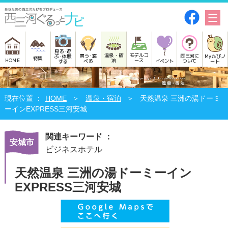
見る･遊
モデルコ
温泉・宿
買う･食
西三河に
Myたびノ
ぶ･体験
特集
HOME
ース
泊
べる
イベント
ついて
ート
する
HOME
温泉・宿泊
天然温泉 三洲の湯ドーミ
ーインEXPRESS三河安城
関連キーワード ：
安城市
ビジネスホテル
天然温泉 三洲の湯ドーミーイン
EXPRESS三河安城