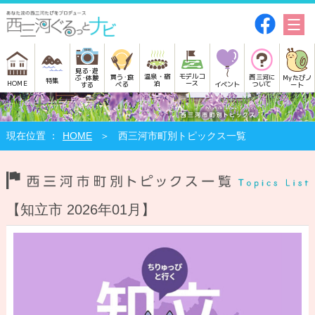
見る･遊
モデルコ
温泉・宿
買う･食
西三河に
Myたびノ
ぶ･体験
特集
HOME
ース
泊
べる
イベント
ついて
ート
する
HOME
西三河市町別トピックス一覧
【知立市 2026年01月】