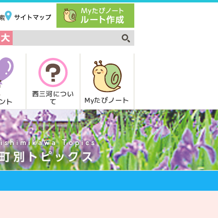
西三河につい
Myたびノート
て
ント