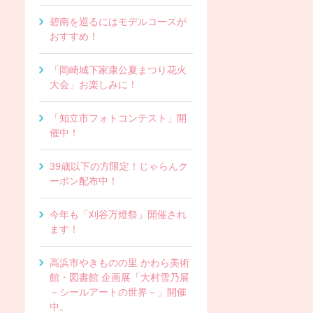
碧南を巡るにはモデルコースが
おすすめ！
「岡崎城下家康公夏まつり花火
大会」お楽しみに！
「知立市フォトコンテスト」開
催中！
39歳以下の方限定！じゃらんク
ーポン配布中！
今年も「刈谷万燈祭」開催され
ます！
高浜市やきものの里 かわら美術
館・図書館 企画展「大村雪乃展
－シールアートの世界－」開催
中。