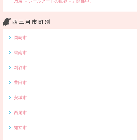
乃展 －シールアートの世界－」開催中。
岡崎市
碧南市
刈谷市
豊田市
安城市
西尾市
知立市