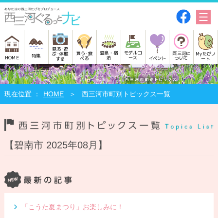
見る･遊
モデルコ
温泉・宿
買う･食
西三河に
Myたびノ
ぶ･体験
特集
HOME
ース
泊
べる
イベント
ついて
ート
する
HOME
西三河市町別トピックス一覧
【碧南市 2025年08月】
「こうた夏まつり」お楽しみに！