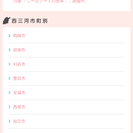
乃展 －シールアートの世界－」開催中。
岡崎市
碧南市
刈谷市
豊田市
安城市
西尾市
知立市