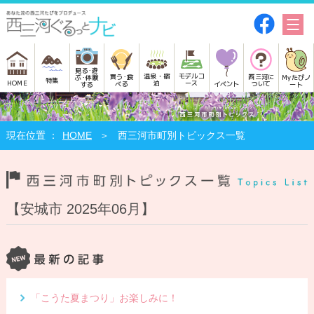
見る･遊
モデルコ
温泉・宿
買う･食
西三河に
Myたびノ
ぶ･体験
特集
HOME
ース
泊
べる
イベント
ついて
ート
する
HOME
西三河市町別トピックス一覧
【安城市 2025年06月】
「こうた夏まつり」お楽しみに！