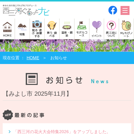
見る･遊
モデルコ
温泉・宿
買う･食
西三河に
Myたびノ
ぶ･体験
特集
HOME
ース
泊
べる
イベント
ついて
ート
する
HOME
お知らせ
【みよし市 2025年11月】
「西三河の花火大会特集2026」をアップしました。